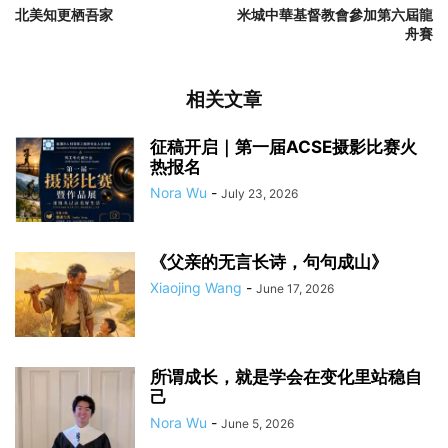
北美知更栖吾家
米城中華基督教會參加第六屆龍
舟賽
相关文章
征稿开启｜第一届ACSE摄影比赛火
热报名
Nora Wu
-
July 23, 2026
《父亲的无言长诗，句句成山》
Xiaojing Wang
-
June 17, 2026
所谓成长，就是学会在变化里站稳自
己
Nora Wu
-
June 5, 2026