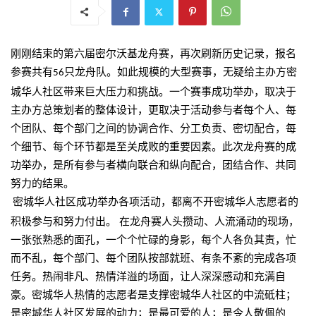
刚刚结束的第六届密尔沃基龙舟赛，再次刷新历史记录，报名
参赛共有
只龙舟队。如此规模的大型赛事，无疑给主办方密
56
城华人社区带来巨大压力和挑战。一个赛事成功举办，取决于
主办方总策划者的整体设计，更取决于活动参与者每个人、每
个团队、每个部门之间的协调合作、分工负责、密切配合，每
个细节、每个环节都是至关成败的重要因素。此次龙舟赛的成
功举办，是所有参与者横向联合和纵向配合，团结合作、共同
努力的结果。
华人社区成功举办各项活动，都离不开密城华人志愿者的
密城
积极参与和努力付出。
在龙舟赛人头攒动、人流涌动的现场，
一张张熟悉的面孔，一个个忙碌的身影，每个人各负其责，忙
而不乱，每个部门、每个团队按部就班、有条不紊的完成各项
任务。热闹非凡、热情洋溢的场面，让人深深感动和充满自
豪。密城华人热情的志愿者是支撑密城华人社区的中流砥柱；
是密城华人社区发展的动力；是最可爱的人；是令人敬佩的