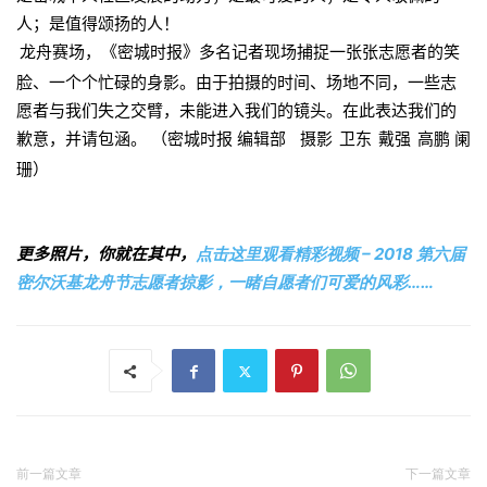
人；是值得颂扬的人！
龙舟赛场，《密城时报》多名记者现场捕捉
一张张志愿者的笑
脸、一个个忙碌的身影。由于拍摄的时间、场地不同，一些志
愿者与我们失之交臂，未能进入我们的镜头。在此表达我们的
歉意，并请包涵。
（密城时报
编辑部
摄影
卫东
戴强
高鹏
阑
珊）
更多照片，
你就在其中，
点击这里
观看精彩视频 – 2018 第六届
密尔沃基龙舟节志愿者掠影
，一睹自愿者们可爱的风彩……
前一篇文章
下一篇文章