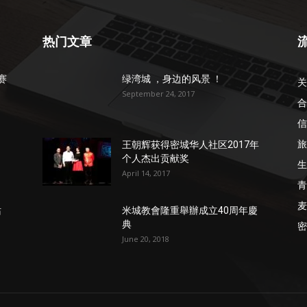
热门文章
赛
绿湾城 ，身边的风景 ！
关
September 24, 2017
合
信
旅
》
王朝辉获得密城华人社区2017年
个人杰出贡献奖
生
April 14, 2017
青
麦
站
米城教會隆重舉辦成立40周年慶
典
密
June 20, 2018