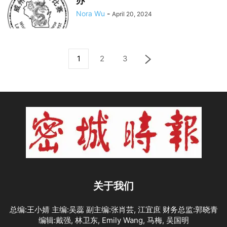
办
Nora Wu
-
April 20, 2024
1
2
3
关于我们
总编:王小婧 主编:吴蕊 副主编:张肖芸, 江宜庶 财务总监:郭晓青
编辑:戴强, 林卫东, Emily Wang, 马梅, 吴国明