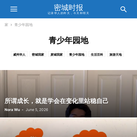
密城时报
记录华人的昨天，今天和明天
家
青少年园地
青少年园地
威州华人
密城我家
麦城我家
青少年园地
生活百科
旅游天地
信仰人生
合作伙伴
关于我们
所谓成长，就是学会在变化里站稳自己
Nora Wu
-
June 5, 2026