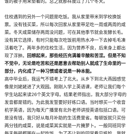
谁的被子用来垫着的。总之就那样度过了几个冬天。
住校遇到的另外一个问题是吃饭。我从家里带米到学校换饭
票。没有钱买菜，所以每次回家从家里带足吃一周或两周的咸
菜。冬天咸菜储存两周没问题，可在其他季节就会发酵长毛。
没有其它选择，有时只能每次吃饭前用热水冲一下去掉毛毛凑
活着吃了。两年多的住校生活，因为营养不良，后来身上都出
现了浮肿。
回想起来，那些经历充满着辛酸和苦涩。但是不知
不觉中，无论是吃苦和还是愿意去帮助别人就成了生命里的一
部分，内化成了一种习惯或者说是一种本能。
高中毕业后，我运气不错考上了北大。从乡下到北大燕园感觉
像是刘姥姥进了大观园。刚刚入学上英语课，老师让我们每个
学生站起来读
26
个英文字母。结果老师指出，我大部分字母的
发音都是错的。为此我发誓要好好练口语。当时想买一个收音
机学英语，因为每天广播里有北外老师讲授英语包括口语。可
是没有钱，我只好从每月补助的生活费里省。每顿饭就只买份
两分钱的咸菜，说是咸菜其实就是一片腌萝卜。一般同班同学
每天每顿都围在一起吃饭。为了不让别的同学看见尴尬，我就