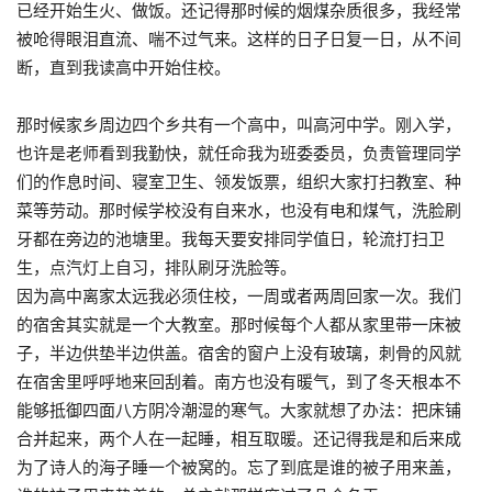
已经开始生火、做饭。还记得那时候的烟煤杂质很多，我经常
被呛得眼泪直流、喘不过气来。这样的日子日复一日，从不间
断，直到我读高中开始住校。
那时候家乡周边四个乡共有一个高中，叫高河中学。刚入学，
也许是老师看到我勤快，就任命我为班委委员，负责管理同学
们的作息时间、寝室卫生、领发饭票，组织大家打扫教室、种
菜等劳动。那时候学校没有自来水，也没有电和煤气，洗脸刷
牙都在旁边的池塘里。我每天要安排同学值日，轮流打扫卫
生，点汽灯上自习，排队刷牙洗脸等。
因为高中离家太远我必须住校，一周或者两周回家一次。我们
的宿舍其实就是一个大教室。那时候每个人都从家里带一床被
子，半边供垫半边供盖。宿舍的窗户上没有玻璃，刺骨的风就
在宿舍里呼呼地来回刮着。南方也没有暖气，到了冬天根本不
能够抵御四面八方阴冷潮湿的寒气。大家就想了办法：把床铺
合并起来，两个人在一起睡，相互取暖。还记得我是和后来成
为了诗人的海子睡一个被窝的。忘了到底是谁的被子用来盖，