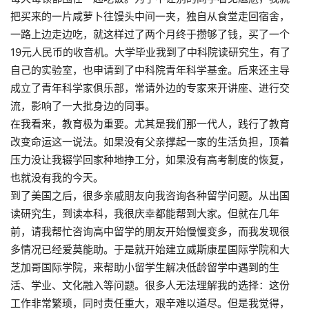
把买来的一片咸萝卜往馒头中间一夹，独自从食堂走回宿舍，
一路上边走边吃，就这样过了两个月终于攒够了钱，买了一个
19
元人民币的收音机。大学毕业我到了中科院读研究生，有了
自己的实验室，也申请到了中科院青年科学基金。后来还主导
成立了青年科学家俱乐部，常请外边的专家来开讲座、进行交
流，影响了一大批身边的同事。
在我看来，教育极为重要。尤其是我们那一代人，践行了教育
改变命运这一说法。如果没有父亲撑起一家的生活负担，顶着
压力没让我辍学回家种地挣工分，如果没有高考制度的恢复，
也就没有我的今天。
到了美国之后，很多亲戚朋友向我咨询各种留学问题。从出国
读研究生，到读本科，我很庆幸都能帮到大家。但就在几年
前，请我帮忙咨询高中留学的朋友开始慢慢变多，而我发现很
多情况已经爱莫能助。于是就开始建立威斯康星国际学院和大
芝加哥国际学院，来帮助小留学生解决低龄留学中遇到的生
活、学业、文化融入等问题。很多人无法理解我的选择：这份
工作非常繁琐，同时责任重大，艰辛难以道尽。但是我觉得，