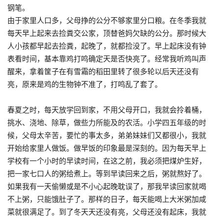
钢笔。
由于家里人口多，父母挣的公分不够家里分口粮。在冬季我就
每天早上起来去捡粪交公家，顶替爸妈欠缺的公分。那时候大
人小孩都早起去捡粪，起晚了，就都捡没了。早上起床没有钟
表看时间，基本靠鸡打鸣确定天是否快亮了。经常我听鸡叫声
醒来，拿着筐子在有雪霜的稻田里转了很多轮以后天还没有
亮，原来是鸡的生物钟不准了，打鸣乱了套了。
春夏之时，每天放学回到家，不用父母开口，我就会拎着桶，
挑水、浇地、除草，做些力所能及的农活。小学四五年级的时
候，父母太辛苦，要忙的事太多，弟弟妹妹们又都很小，我就
开始给家里人做饭。做早饭的印象最是深刻的。因为每天早上
学校有一个小时的早读时间，在这之前，我必须把煤炉生好，
把一家七口人的粥给煮上。等到早读回来之后，粥就熬好了。
如果我有一天偷懒或是不小心起晚耽误了，那我早读回家就喝
不上粥，只能饿肚子了。那样的日子，每天能喝上大米粥加咸
菜就很满足了。到了冬天天还没有亮，父母还没有起床，我就