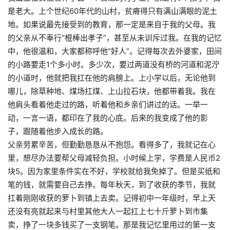
是老大。上个世纪
60
年代的山村，贫瘠得只有满山满眼的泥土
地。如果说最先接受到的教育，那一定是来自于我的父母。我
的父亲从不奉行“棍棒出孝子”，甚至从未训斥过我。在我的记忆
中，他很温和，大家都称呼他“好人”。记得每次去外婆家，田间
的小路要走
1
个多小时。多少次，要过两道没有桥的河道和泥泞
的小道时，他就把我扛在他的肩膀上。上小学以后，无论他到
哪儿，除草种地、煤场扛煤、上山拉石块，他都带着我。我在
他肩头看着他走过的路，听着他和乡亲们讲过的话。一举一
动，一言一语，都印在了我的心底。后来的我变成了他的影
子，跟随着他步入成长的路。
父亲劳累辛苦，但勤勤恳恳从不抱怨。看得多了，我就记在心
里，想尽办法要帮父母减轻负担。小时候上学，学费是人民币
2
块
5
。因为家里条件实在不好，学校就给我免掉了。但是买纸和
笔的钱，就需要自己去挣。每年秋天，到了收获的季节，我就
扛着刚刚收获的萝卜到镇上去卖。记得初中一年级时，早上天
还没有亮就起来与村里其他大人一起扛上七十斤萝卜到市集
卖，挣了一块多钱买了一支钢笔。那是我记忆里用过的第一支