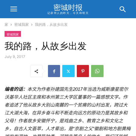
密城时报
记录华人的昨天，今天和明天
家
密城我家
我的路，从故乡出发
密城我家
我的路，从故乡出发
July 9, 2017
编者的话：
本文为作者孙建国先生
年当选为威斯康星密尔
2017
沃基华人社区主席和本州第三大学区董事的一篇感想文字。作
者追述了他从故乡大别山南麓的一个贫瘠的山村出发，跨过大
江大湖大海，在异乡奋斗和不断走向远方的原动力是其故乡和
父母！作者故乡安徽怀宁，是戏曲之乡、教育之乡和文化之
乡，自古人文荟萃，人才辈出，是
京剧之父
徽剧和地方剧黄梅
“
”