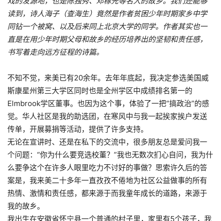
戏的发源地，也是陈独秀、邓稼先等名人的故乡。我们还能够
读到，诗人海子（查海生）竟然是作者贫困少年时期家乡中学
同钻一个被窝、以及后来同上北京大学的同学。作者其实也一
直是在用少年时期父母和故乡的经历培养出的坚韧和责任感，
书写着走向远方征程的诗篇。
不知不觉，来美已有
20
余年。去年年底起，我决定参选美国威
斯康星州第三大学区同时也是全州学区中成绩排名第一的
Elmbrook
学区董事。也因为这个事，体验了一把“搞政治”的感
觉。华人社区是我的助选团，在寒风中与我一起挨家挨户发送
传单，开展募捐等活动，提供了许多支持。
无论在宣讲时、还是在私下的交流中，很多朋友总是爱问我一
个问题：“你为什么要竞选校董？”我也无数次扪心自问，我为什
么要争这个在许多人眼里吃力不讨好的事做？思索许久后的答
案是，我来美二十多年一直孜孜不倦地为社区公益做事的所有
热情、激情和责任感，都来源于而我童年成长的道路，来源于
我的故乡。
我出生在安徽省怀宁县一个普通的村子里，家里有
5
个孩子，我