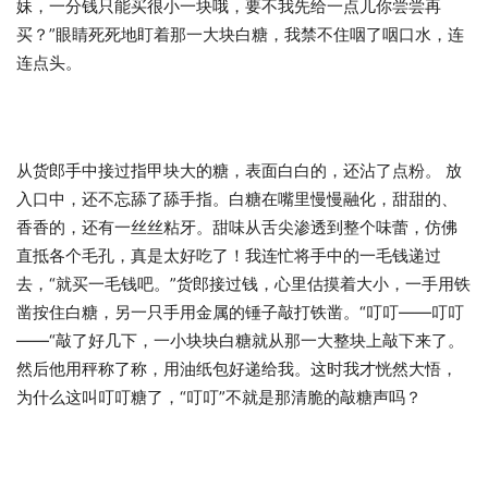
妹，一分钱只能买很小一块哦，要不我先给一点儿你尝尝再
买？”眼睛死死地盯着那一大块白糖，我禁不住咽了咽口水，连
连点头。
从货郎手中接过指甲块大的糖，表面白白的，还沾了点粉。 放
入口中，还不忘舔了舔手指。白糖在嘴里慢慢融化，甜甜的、
香香的，还有一丝丝粘牙。甜味从舌尖渗透到整个味蕾，仿佛
直抵各个毛孔，真是太好吃了！我连忙将手中的一毛钱递过
去，“就买一毛钱吧。”货郎接过钱，心里估摸着大小，一手用铁
凿按住白糖，另一只手用金属的锤子敲打铁凿。“叮叮——叮叮
——“敲了好几下，一小块块白糖就从那一大整块上敲下来了。
然后他用秤称了称，用油纸包好递给我。这时我才恍然大悟，
为什么这叫叮叮糖了，“叮叮”不就是那清脆的敲糖声吗？