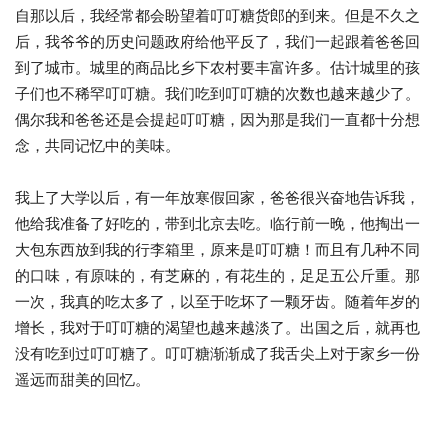
自那以后，我经常都会盼望着叮叮糖货郎的到来。但是不久之
后，我爷爷的历史问题政府给他平反了，我们一起跟着爸爸回
到了城市。城里的商品比乡下农村要丰富许多。估计城里的孩
子们也不稀罕叮叮糖。我们吃到叮叮糖的次数也越来越少了。
偶尔我和爸爸还是会提起叮叮糖，因为那是我们一直都十分想
念，共同记忆中的美味。
我上了大学以后，有一年放寒假回家，爸爸很兴奋地告诉我，
他给我准备了好吃的，带到北京去吃。临行前一晚，他掏出一
大包东西放到我的行李箱里，原来是叮叮糖！而且有几种不同
的口味，有原味的，有芝麻的，有花生的，足足五公斤重。那
一次，我真的吃太多了，以至于吃坏了一颗牙齿。随着年岁的
增长，我对于叮叮糖的渴望也越来越淡了。出国之后，就再也
没有吃到过叮叮糖了。叮叮糖渐渐成了我舌尖上对于家乡一份
遥远而甜美的回忆。