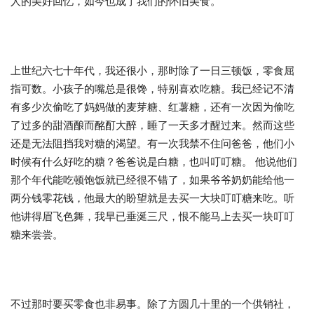
人的美好回忆，如今也成了我们的怀旧美食。
上世纪六七十年代，我还很小，那时除了一日三顿饭，零食屈
指可数。小孩子的嘴总是很馋，特别喜欢吃糖。我已经记不清
有多少次偷吃了妈妈做的麦芽糖、红薯糖，还有一次因为偷吃
了过多的甜酒酿而酩酊大醉，睡了一天多才醒过来。然而这些
还是无法阻挡我对糖的渴望。有一次我禁不住问爸爸，他们小
时候有什么好吃的糖？爸爸说是白糖，也叫叮叮糖。 他说他们
那个年代能吃顿饱饭就已经很不错了，如果爷爷奶奶能给他一
两分钱零花钱，他最大的盼望就是去买一大块叮叮糖来吃。听
他讲得眉飞色舞，我早已垂涎三尺，恨不能马上去买一块叮叮
糖来尝尝。
不过那时要买零食也非易事。除了方圆几十里的一个供销社，