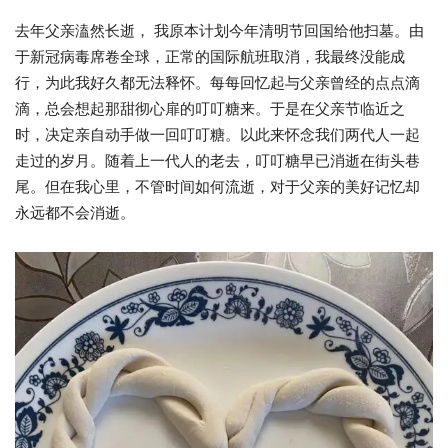
去年父亲溘然长逝， 我原本计划今年清明节回国给他扫墓。由
于新冠病毒席卷全球，正常的国际航班取消，我最终没能成
行，为此我好久都无法释怀。每每回忆起与父亲曾经的点点滴
滴，总会想起那甜彻心扉的叮叮糖来。于是在父亲节临近之
时，决定亲自动手做一回叮叮糖。以此来怀念我们两代人一起
走过的岁月。随着上一代人的老去，叮叮糖早已消逝在街头巷
尾。但在我心里，不管时间如何流逝，对于父亲的美好记忆却
永远都不会消逝。