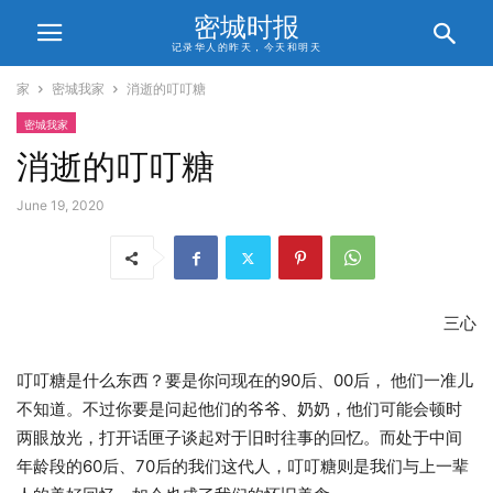
密城时报
记录华人的昨天，今天和明天
家
密城我家
消逝的叮叮糖
密城我家
消逝的叮叮糖
June 19, 2020
三心
叮叮糖是什么东西？要是你问现在的90后、00后， 他们一准儿
不知道。不过你要是问起他们的爷爷、奶奶，他们可能会顿时
两眼放光，打开话匣子谈起对于旧时往事的回忆。而处于中间
年龄段的60后、70后的我们这代人，叮叮糖则是我们与上一辈