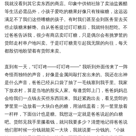
我就没看到其它卖东西的商店。印象中供销社除了卖油盐酱醋
等生活必需品外，小孩子爱吃的糖果好像只有辣椒糖，这远远
满足不了我们这些嗜糖的孩子。有时我们甚至会到医务室去买
些止咳糖来解馋。自从爸爸提过叮叮糖后，我就特别想吃。不
过爸爸告诉我，很少有商店卖叮叮糖，只是偶尔会有挑箩筐的
货郎走村串户地叫卖。于是叮叮糖竟引起我无限的向往，每天
都殷切地盼望着有货郎来卖。
直到有一天，“叮叮咚——叮叮咚——” 我听到外面传来了一阵
奇怪而独特的声音，好像是金属间敲打发出来的。我还在出神
是什么声音，爸爸已经从口袋了抽了一毛钱塞到我手里。我家
下放农村，算是当地的殷实人家。每逢货郎上门，爸爸妈妈总
会给我们一点钱去买些东西回来。我赶紧跑出去，看见货郎的
箩筐里一边放着一大块白色的糖，用油纸盖着；另一筐里放着
一杆秤，下面估计也是糖。我想这一定就是爸爸说起的白糖
吧。货郎见我手里攥着钱，就问我要多少？清楚地记得爸爸说
他们那时候一分钱就能买一大块，我就说要一分钱的。“小妹