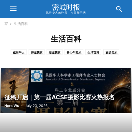
密城时报
记录华人的昨天，今天和明天
家
生活百科
生活百科
威州华人
密城我家
麦城我家
青少年园地
生活百科
旅游天地
信仰人生
合作伙伴
关于我们
征稿开启｜第一届ACSE摄影比赛火热报名
Nora Wu
-
July 23, 2026