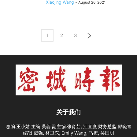
Xiaojing Wang
-
August 26, 2021
1
2
3
关于我们
总编:王小婧 主编:吴蕊 副主编:张肖芸, 江宜庶 财务总监:郭晓青
编辑:戴强, 林卫东, Emily Wang, 马梅, 吴国明