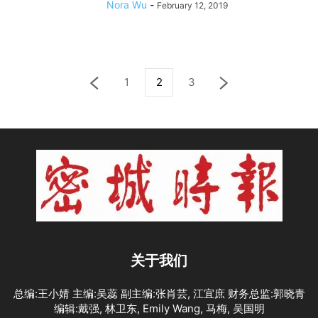
Nora Wu
-
February 12, 2019
1
2
3
关于我们
总编:王小婧 主编:吴蕊 副主编:张肖芸, 江宜庶 财务总监:郭晓青
编辑:戴强, 林卫东, Emily Wang, 马梅, 吴国明