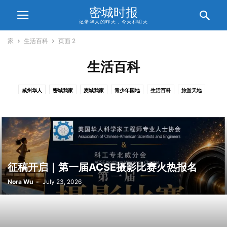
密城时报
记录华人的昨天，今天和明天
家
生活百科
页面 2
生活百科
威州华人
密城我家
麦城我家
青少年园地
生活百科
旅游天地
信仰人生
合作伙伴
关于我们
征稿开启｜第一届ACSE摄影比赛火热报名
Nora Wu
-
July 23, 2026